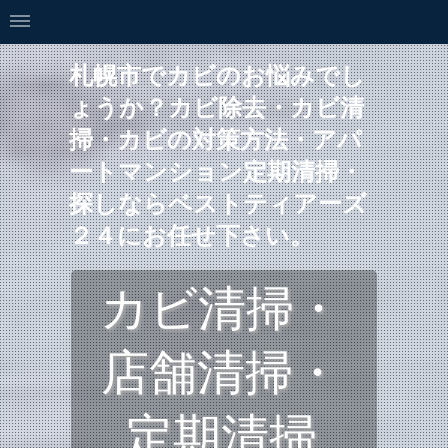
札幌市でカビのお悩みでし
ょうか？カビ除去・カビ清
掃・カビの対策方法・アパ
ートマンション定期清掃・
探しならベストティアーズ
２４にお任せ下さい。
カビ清掃・
店舗清掃・
定期清掃